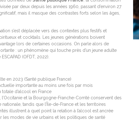
ivisée par deux depuis les années 1960, passant d’environ 27
significatif, mais il masque des contrastes forts selon les âges,
ation s’est déplacée vers des contextes plus festifs et
piritueux et cocktails. Les jeunes générations boivent
tage lors de certaines occasions. On parle alors de
portante : un phénomène qui touche près d’un jeune adulte
ête ESCAPAD (OFDT, 2022).
ulte en 2023 (Santé publique France)
nctuelle importante au moins une fois par mois
totale d’alcool en France
e, l’Occitanie et la Bourgogne-Franche-Comté conservent des
ionale, tandis que l’Île-de-France et les territoires
ités illustrent à quel point la relation à l’alcool est ancrée
ar les modes de vie urbains et les politiques de santé