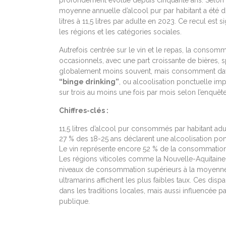
moyenne annuelle d’alcool pur par habitant a été d
litres à 11,5 litres par adulte en 2023. Ce recul est 
les régions et les catégories sociales.
Autrefois centrée sur le vin et le repas, la consomm
occasionnels, avec une part croissante de bières, s
globalement moins souvent, mais consomment davan
“binge drinking”
, ou alcoolisation ponctuelle im
sur trois au moins une fois par mois selon l’enqu
Chiffres-clés :
11,5 litres d’alcool pur consommés par habitant ad
27 % des 18-25 ans déclarent une alcoolisation po
Le vin représente encore 52 % de la consommation 
Les régions viticoles comme la Nouvelle-Aquitain
niveaux de consommation supérieurs à la moyenne nat
ultramarins affichent les plus faibles taux. Ces dispar
dans les traditions locales, mais aussi influencée p
publique.