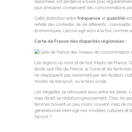
diplômées ont tendance à boire plus régulièrement,
plus précaires connaissent des consommations plu
Cette distinction entre
fréquence
et
quantité
est
reflète des contextes de vie différents : convivialité
économiques. L’alcool agit alors à la fois comme u
Carte de France des disparités régionales :
Les régions du nord et de l’est (Hauts-de-France, 
tandis que l’Île-de-France, la Corse et les territoire
ne s’expliquent pas seulement par des facteurs cultu
modes de transport, ou le tissu social.
Les inégalités se retrouvent aussi entre les sex
mais l’écart se réduit progressivement. Chez les je
femmes boivent un peu moins souvent, mais de ma
générationnel interroge nos modèles culturels et f
l’alcool ?