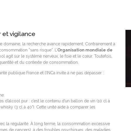
r et vigilance
ns ce domaine, la recherche avance rapidement. Contrairement à
 consommation “sans risque”. L’
Organisation mondiale de
ool agit sur le système nerveux, le foie et le cœur. Toutefois,
 quantité et du contexte de consommation.
té publique France et l’INCa invite à ne pas dépasser :
ne.
’alcool pur : c’est le contenu d’un ballon de vin (10 cl à
e whisky (3 cl à 40°). Cette unité aide à comparer les
ec la régularité. À long terme, la consommation excessive
ypes de cancers), à des troubles psychiques, des maladies