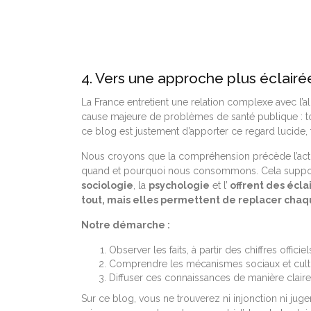
4. Vers une approche plus éclairé
La France entretient une relation complexe avec l’alc
cause majeure de problèmes de santé publique : to
ce blog est justement d’apporter ce regard lucide, 
Nous croyons que la compréhension précède l’action
quand et pourquoi nous consommons. Cela suppose 
sociologie
, la
psychologie
et l’
offrent des écl
tout, mais elles permettent de replacer cha
Notre démarche :
Observer les faits, à partir des chiffres offic
Comprendre les mécanismes sociaux et cultu
Diffuser ces connaissances de manière claire 
Sur ce blog, vous ne trouverez ni injonction ni jug