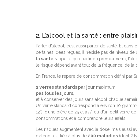
2. L’alcool et la santé : entre plaisi
Parler d’alcool, c’est aussi parler de santé. Et da
certaines idées reçues, il n’existe pas de niveau de
la santé
rappelle qu’à partir du premier verre, l’alc
le risque dépend avant tout de la fréquence, de la
En France, le repère de consommation défini par San
2 verres standards par jour
maximum,
pas tous les jours
,
et à conserver des jours sans alcool chaque semai
Un verre standard correspond à environ 10 grammes d
12°), d’une bière de 25 cl à 5°, ou d’un petit verre d
consommations et à comprendre leurs effets.
Les risques augmentent avec la dose, mais aussi av
d’alcool est liée à plus de
200 maladies
(dont 7 t