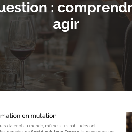
Question : comprend
agir
ommation en mutation
urs d’alcool au monde, même si les habitudes ont
 les données de
Santé publique France
, la consommation