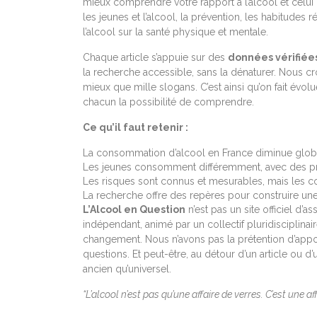
mieux comprendre votre rapport à l’alcool et celui
les jeunes et l’alcool, la prévention, les habitudes 
l’alcool sur la santé physique et mentale.
Chaque article s’appuie sur des
données vérifiée
la recherche accessible, sans la dénaturer. Nous c
mieux que mille slogans. C’est ainsi qu’on fait évolu
chacun la possibilité de comprendre.
Ce qu’il faut retenir :
La consommation d’alcool en France diminue global
Les jeunes consomment différemment, avec des pra
Les risques sont connus et mesurables, mais les c
La recherche offre des repères pour construire une 
L’Alcool en Question
n’est pas un site officiel d’a
indépendant, animé par un collectif pluridisciplina
changement. Nous n’avons pas la prétention d’appo
questions. Et peut-être, au détour d’un article ou d’
ancien qu’universel.
“L’alcool n’est pas qu’une affaire de verres. C’est une af