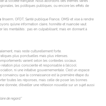
 de la société française. Nous abordons des thèmes variés :
régionales, les politiques publiques, ou encore les effets de
s
(Inserm, OFDT, Santé publique France, OMS) et vise à rendre
royons qu’une information claire, honnête et nuancée vaut
er les mentalités : pas en culpabilisant, mais en donnant à
ement, mais reste culturellement forte.
tiques plus ponctuelles mais plus intenses.
omportements varient selon les contextes sociaux.
relation plus consciente et responsable à l’alcool.
ssociation, ni une initiative gouvernementale. C’est un espace
ire convaincu que la connaissance est la première étape du
rter toutes les réponses, mais celle de poser les bonnes
une donnée, d’éveiller une réflexion nouvelle sur un sujet aussi
faire de regard.”