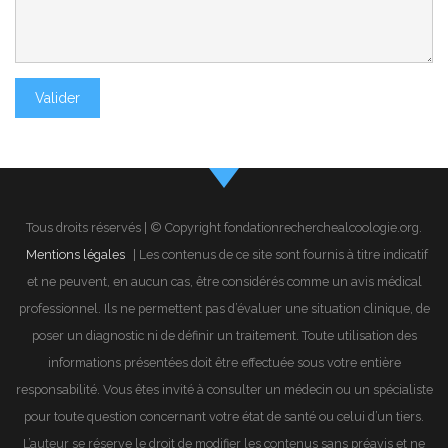
Tous droits réservés | © Copyright fondationrecherchealcoologie.org.
Mentions légales
| Les contenus de ce site sont fournis à titre indicatif
et ne peuvent, en aucun cas, être considérés comme un avis médical
professionnel. Ils ne permettent pas d’évaluer une situation clinique, de
poser un diagnostic ni de définir un traitement. Toute utilisation des
informations présentées doit être effectuée sous votre entière
responsabilité. Vous êtes invité à consulter un médecin ou un spécialiste
pour toute question concernant votre état de santé ou celui d’un tiers.
L’auteur se réserve le droit de modifier les contenus sans préavis et ne