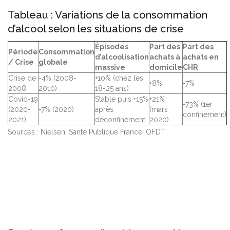
Tableau : Variations de la consommation
d’alcool selon les situations de crise
Épisodes
Part des
Part des
Période
Consommation
d’alcoolisation
achats à
achats en
/ Crise
globale
massive
domicile
CHR
Crise de
-4% (2008-
+10% (chez les
+8%
-7%
2008
2010)
18-25 ans)
Covid-19
Stable puis +15%
+21%
-73% (1er
(2020-
-7% (2020)
après
(mars
confinement)
2021)
déconfinement
2020)
Sources : Nielsen, Santé Publique France, OFDT