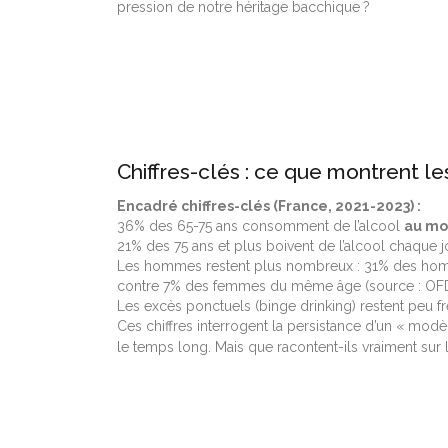
pression de notre héritage bacchique ?
Chiffres-clés : ce que montrent l
Encadré chiffres-clés (France, 2021-2023) :
36% des 65-75 ans consomment de l’alcool
au moi
21% des 75 ans et plus boivent de l’alcool chaque j
Les hommes restent plus nombreux : 31% des ho
contre 7% des femmes du même âge (source : OF
Les excès ponctuels (binge drinking) restent peu f
Ces chiffres interrogent la persistance d’un « modèle
le temps long. Mais que racontent-ils vraiment sur l