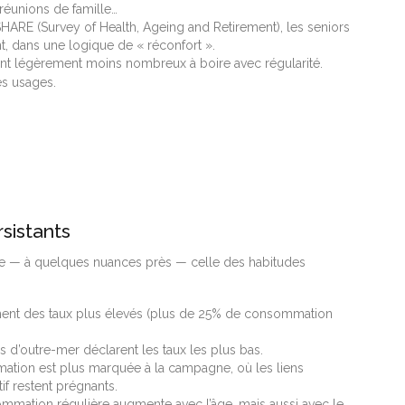
 réunions de famille…
 SHARE (Survey of Health, Ageing and Retirement), les seniors
, dans une logique de « réconfort ».
raient légèrement moins nombreux à boire avec régularité.
es usages.
rsistants
inge — à quelques nuances près — celle des habitudes
hent des taux plus élevés (plus de 25% de consommation
es d’outre-mer déclarent les taux les plus bas.
mmation est plus marquée à la campagne, où les liens
tif restent prégnants.
ommation régulière augmente avec l’âge, mais aussi avec le