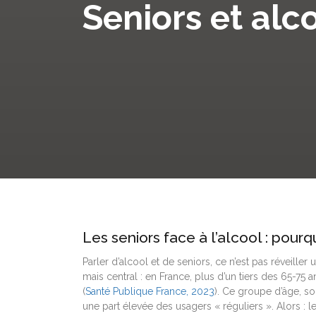
Seniors et alco
Les seniors face à l’alcool : pourq
Parler d’alcool et de seniors, ce n’est pas réveiller
mais central : en France, plus d’un tiers des 65-75
(
Santé Publique France, 2023
). Ce groupe d’âge, s
une part élevée des usagers « réguliers ». Alors : le