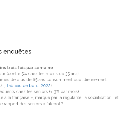
es enquêtes
ns trois fois par semaine
.
our (contre 5% chez les moins de 35 ans).
mmes de plus de 65 ans consomment quotidiennement,
DT,
Tableau de bord, 2022
).
réquents chez les seniors (< 3% par mois).
 à la française », marqué par la régularité, la socialisation… et
e rapport des seniors à l’alcool ?