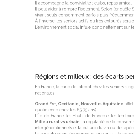
Il accompagne la convivialité : clubs, repas amical,
Il peut aider à rompre l’isolement. Selon l’enquête
vivant seuls consomment parfois plus fréquemment
À l’inverse, les seniors actifs ou très entourés se
L’environnement social influe donc nettement sur l
Régions et milieux : des écarts pe
En France, la carte de l’alcool chez les seniors s
nationales :
Grand Est, Occitanie, Nouvelle-Aquitaine
affic
quotidienne chez les 65-75 ans).
L’Île-de-France, les Hauts-de-France et les territoir
Milieu rural vs urbain
: la régularité de la conso
intergénérationnels et la culture du vin ou de l’apéri
La variable socio-économique joue aussi : la cons