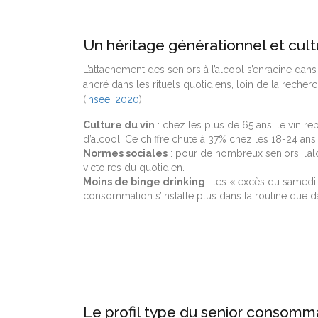
Un héritage générationnel et cult
L’attachement des seniors à l’alcool s’enracine dan
ancré dans les rituels quotidiens, loin de la reche
(
Insee, 2020
).
Culture du vin
: chez les plus de 65 ans, le vin r
d’alcool. Ce chiffre chute à 37% chez les 18-24 a
Normes sociales
: pour de nombreux seniors, l’al
victoires du quotidien.
Moins de binge drinking
: les « excès du samedi
consommation s’installe plus dans la routine que da
Le profil type du senior consomm