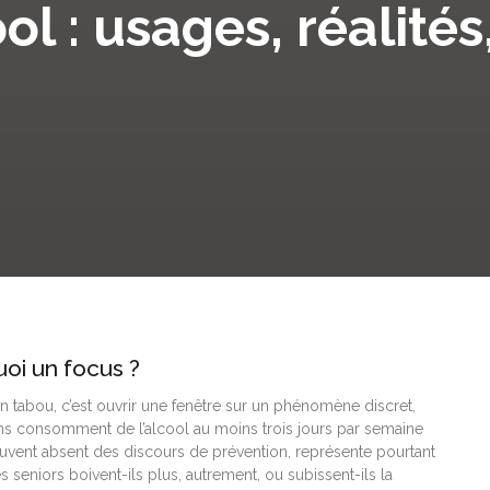
ol : usages, réalité
uoi un focus ?
 un tabou, c’est ouvrir une fenêtre sur un phénomène discret,
 ans consomment de l’alcool au moins trois jours par semaine
ouvent absent des discours de prévention, représente pourtant
s seniors boivent-ils plus, autrement, ou subissent-ils la