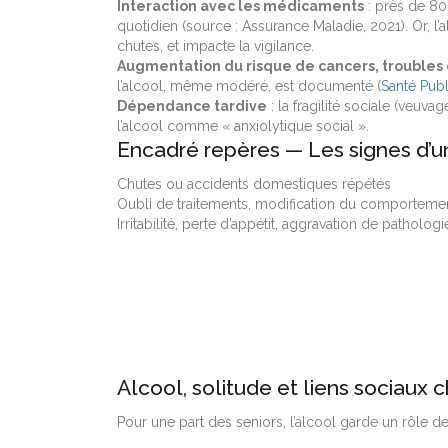
Interaction avec les médicaments
: près de 80
quotidien (source : Assurance Maladie, 2021). Or, l
chutes, et impacte la vigilance.
Augmentation du risque de cancers, troubles 
l’alcool, même modéré, est documenté (
Santé Pub
Dépendance tardive
: la fragilité sociale (veuva
l’alcool comme « anxiolytique social ».
Encadré repères — Les signes d’un
Chutes ou accidents domestiques répétés
Oubli de traitements, modification du comporteme
Irritabilité, perte d’appétit, aggravation de pathologi
Alcool, solitude et liens sociaux 
Pour une part des seniors, l’alcool garde un rôle de 