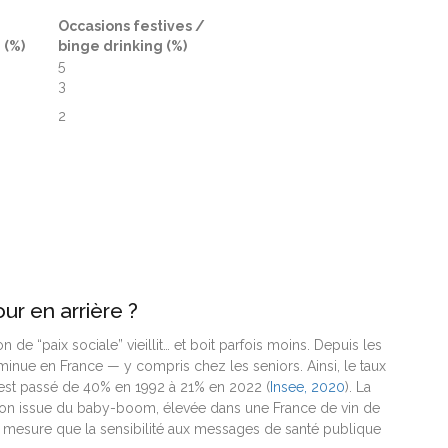
n
Occasions festives /
 (%)
binge drinking (%)
5
3
2
our en arrière ?
 de “paix sociale” vieillit… et boit parfois moins. Depuis les
inue en France — y compris chez les seniors. Ainsi, le taux
est passé de 40% en 1992 à 21% en 2022 (
Insee, 2020
). La
ation issue du baby-boom, élevée dans une France de vin de
mesure que la sensibilité aux messages de santé publique