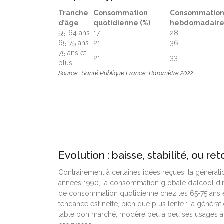
Tranche
Consommation
Consommatio
d’âge
quotidienne (%)
hebdomadaire
55-64 ans
17
28
65-75 ans
21
36
75 ans et
21
33
plus
Source : Santé Publique France, Baromètre 2022
Evolution : baisse, stabilité, ou ret
Contrairement à certaines idées reçues, la génération
années 1990, la consommation globale d’alcool dim
de consommation quotidienne chez les 65-75 ans 
tendance est nette, bien que plus lente : la génér
table bon marché, modère peu à peu ses usages à 